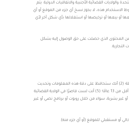
 والولايات القضائية الأجنبية والاتفاقيات الدولية. يتم
الاستخدام هذه، لا يجوز نسخ أي جزء من الموقع أو أي
زيعها أو بيعها أو ترخيصها أو استغلالها بأي شكل آخر لأي
ء من المحتوى الذي حصلت على حق الوصول إليه بشكل
التجارية.
من خلال استخدام الموقع، فإنك تقر وتضمن ما يلي: (1) أن جميع معلومات التسجيل التي تقدمها ستكون صحيحة ودقيقة وحديثة وكاملة؛ (2) أنك ستحافظ على دقة هذه المعلومات وتحديث
معلومات التسجيل هذه على الفور حسب الضرورة؛ (3) لديك القدرة القانونية وتوافق على الامتثال لشروط الاستخدام هذه؛ (4) أنت لست أقل من 13 عامًا؛ (5) أنت لست قاصرًا في الولاية القضائية
لموقع؛ (6) لن تدخل إلى الموقع من خلال وسائل آلية أو غير بشرية، سواء من خلال روبوت أو برنامج نصي أو غير
لي أو مستقبلي للموقع (أو أي جزء منه).