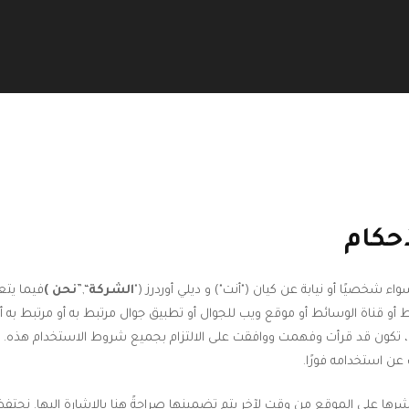
حكام
 شخصيًا أو نيابة عن كيان ("أنت") و ديلي أوردرز ("
الشركة
“,”
نحن )
قناة الوسائط أو موقع ويب للجوال أو تطبيق جوال مرتبط به أو مرتبط به أو م
قع، تكون قد قرأت وفهمت ووافقت على الالتزام بجميع شروط الاستخدام هذه. 
ن استخدامه فورًا.
رها على الموقع من وقت لآخر يتم تضمينها صراحةً هنا بالإشارة إليها. نحتفظ با