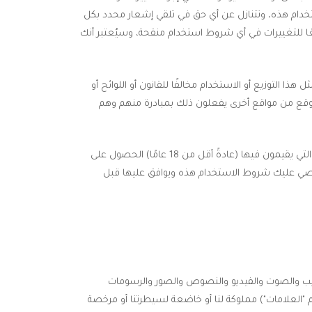
دام هذه، وتتنازل عن أي حق في تلقي إشعار محدد بكل
ا للتغييرات في أي شروط استخدام منقحة، وسيُعتبر أنك
 التوزيع أو الاستخدام مخالفًا للقانون أو اللوائح أو
موقع من مواقع أخرى يفعلون ذلك بمبادرة منهم وهم
هذا الموقع مخصص للمستخدمين الذين تبلغ أعمارهم 13 عامًا على الأقل. يجب على جميع المستخدمين القاصرين في الولاية القضائية التي يقيمون فيها (عادةً أقل من 18 عامًا) الحصول على
 الوصي عليك شروط الاستخدام هذه ويوافق عليها قبل
ويب والصوت والفيديو والنصوص والصور والرسومات
سم "العلامات") مملوكة لنا أو خاضعة لسيطرتنا أو مرخصة