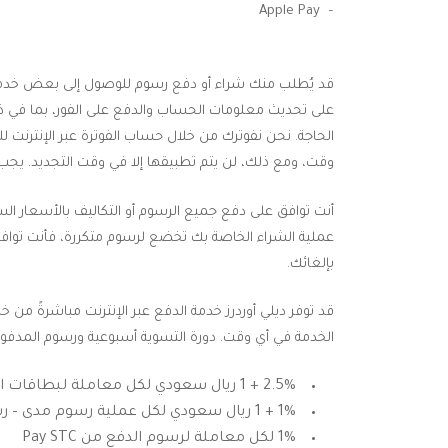
– Apple Pay
قد يُطلب منك شراء أو دفع رسوم للوصول إلى بعض خدماتنا.
على تحديث معلومات الحساب والدفع على الفور، بما في ذل
الحاجة. نحن نفوترك من خلال حساب الفوترة عبر الإنترنت ل
وقت، ومع ذلك، لن يتم تطبيقها إلا في وقت التجديد. يجب أ
أنت توافق على دفع جميع الرسوم أو التكاليف بالأسعار الس
عملية الشراء الخاصة بك تخضع لرسوم متكررة، فأنت تواف
بإلغائك.
قد توفر ديلي أوردرز خدمة الدفع عبر الإنترنت مباشرةً م
الخدمة في أي وقت. دورة التسوية أسبوعية ورسوم المدفوعا
2.5% + 1 ريال سعودي لكل معاملة لبطاقات الائتمان – رسوم أبل باي
1% + 1 ريال سعودي لكل عملية رسوم مدى – رسوم أبل باي (مدى)
1% لكل معاملة لرسوم الدفع من Pay STC